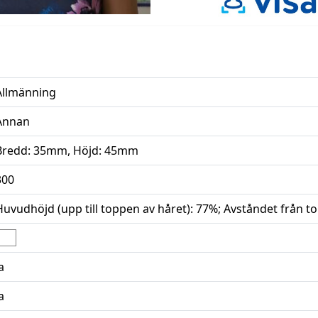
Allmänning
Annan
Bredd: 35mm, Höjd: 45mm
300
Huvudhöjd (upp till toppen av håret): 77%; Avståndet från top
a
a