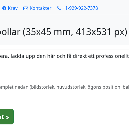
Krav
Kontakter
+1-929-922-7378
bollar (35x45 mm, 413x531 px)
a, ladda upp den här och få direkt ett professionellt
mplet nedan (bildstorlek, huvudstorlek, ögons position, bak
at