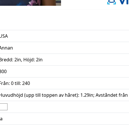
USA
Annan
Bredd: 2in, Höjd: 2in
300
Från: 0 till: 240
Huvudhöjd (upp till toppen av håret): 1.29in; Avståndet från b
Ja