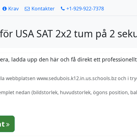
Krav
Kontakter
+1-929-922-7378
 för USA SAT 2x2 tum på 2 sek
a, ladda upp den här och få direkt ett professionellt
lla webbplatsen www.sedubois.k12.in.us.schools.bz och i tr
mplet nedan (bildstorlek, huvudstorlek, ögons position, bak
at