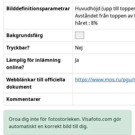
Bilddefinitionsparametrar
Huvudhöjd (upp till toppen
Avståndet från toppen av f
håret : 8%
Bakgrundsfärg
Tryckbar?
Nej
Lämplig för inlämning
Ja
online?
Webblänkar till officiella
https://www.mos.ru/pgu/r
dokument
Kommentarer
Oroa dig inte för fotostorleken. Visafoto.com gör
automatiskt en korrekt bild till dig.