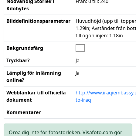
Nödvändig Storlek i
Från: 0 till: 240
Kilobytes
Bilddefinitionsparametrar
Huvudhöjd (upp till toppen
1.29in; Avståndet från bot
till ögonlinjen: 1.18in
Bakgrundsfärg
Tryckbar?
Ja
Lämplig för inlämning
Ja
online?
Webblänkar till officiella
http://www.iraqiembassy.
dokument
to-iraq
Kommentarer
Oroa dig inte för fotostorleken. Visafoto.com gör