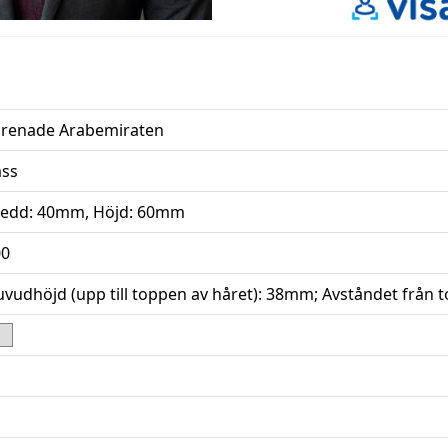
örenade Arabemiraten
ass
redd: 40mm, Höjd: 60mm
00
vudhöjd (upp till toppen av håret): 38mm; Avståndet från t