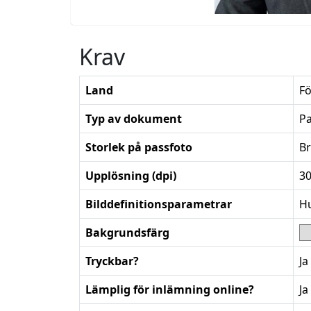
Krav
Land
F
Typ av dokument
P
Storlek på passfoto
B
Upplösning (dpi)
3
Bilddefinitionsparametrar
Hu
Bakgrundsfärg
Tryckbar?
Ja
Lämplig för inlämning online?
Ja