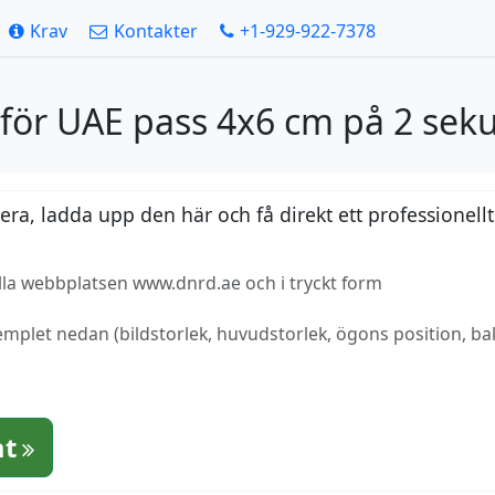
Krav
Kontakter
+1-929-922-7378
 för UAE pass 4x6 cm på 2 sek
a, ladda upp den här och få direkt ett professionellt
ella webbplatsen www.dnrd.ae och i tryckt form
mplet nedan (bildstorlek, huvudstorlek, ögons position, bak
at